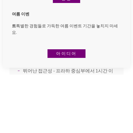
여름 이벤
왜 우리를 선택해야 할까
트
특별한 경험들로 가득한 여름 이벤트 기간을 놓치지 마세
요?
요.
웨딩 게스트만을 위한 전용 대여 옵션
체코에서 유일하게 미쉐린 키와 미쉐린 셀렉
아이디어
트 어워드를 수상한 샤토
뛰어난 접근성 - 프라하 중심부에서 1시간 이
내, 바츨라프 하벨 공항에서 80km 떨어져 있
To help you using our website by offering customized content
습니다.
or advertising and to anonymously analzye website data, we
자연 한가운데서 완벽한 프라이버시
use the cookies which we share with our social media,
advertising, and analytics partners. You can edit the settings
체코 및 해외에서 수상 경력에 빛나는 미식가
within the link Cookies Settings and whenever you change it in
들의 요리
the footer of the site. See our General Data Protection Policy
for more details. Do you agree with the use of cookies?
예식부터 피로연, 숙박, MCELY BOUQUET 스파