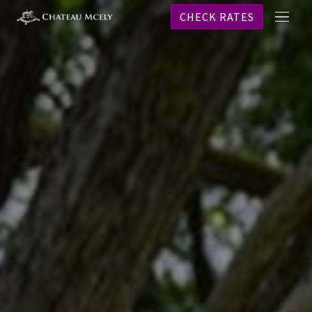
CHECK RATES
메
프로
뉴
객실
레스
스파
웨딩
이벤
온라
역사
문의
CHECK R
Why b
KO