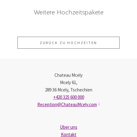
Hochzeit
Paket
Weitere Hochzeitspakete
für zwei
Kammerhochzeit
Weltreise
ZURÜCK ZU HOCHZEITEN
Chateau Mcely
Mcely 61,
289 36 Mcely, Tschechien
+420 325 600 000
Reception@ChateauMcely.com
Über uns
Kontakt