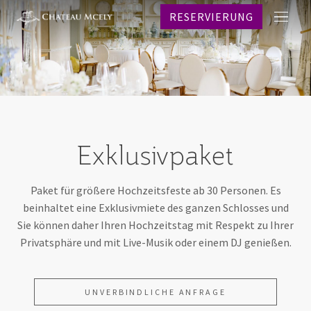
RESERVIERUNG
Angebot
PAK
ZIM
RES
SPA
HOC
Exklusivpaket
EVEN
E-SH
Paket für größere Hochzeitsfeste ab 30 Personen. Es
ÜBER
beinhaltet eine Exklusivmiete des ganzen Schlosses und
KON
Sie können daher Ihren Hochzeitstag mit Respekt zu Ihrer
Privatsphäre und mit Live-Musik oder einem DJ genießen.
RESERV
Warum
DE
UNVERBINDLICHE ANFRAGE