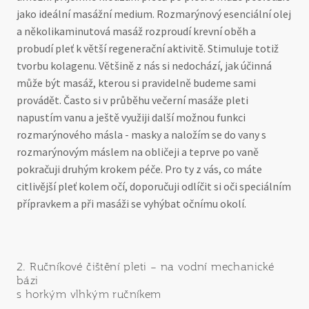
jako ideální masážní medium. Rozmarýnový esenciální olej
a několikaminutová masáž rozproudí krevní oběh a
probudí pleť k větší regenerační aktivitě. Stimuluje totiž
tvorbu kolagenu. Většině z nás si nedochází, jak účinná
může být masáž, kterou si pravidelně budeme sami
provádět. Často si v průběhu večerní masáže pleti
napustím vanu a ještě využiji další možnou funkci
rozmarýnového másla - masky a naložím se do vany s
rozmarýnovým máslem na obličeji a teprve po vaně
pokračuji druhým krokem péče. Pro ty z vás, co máte
citlivější pleť kolem očí, doporučuji odlíčit si oči speciálním
přípravkem a při masáži se vyhýbat očnímu okolí.
2. Ručníkové čištění pleti – na vodní mechanické
bázi
s horkým vlhkým ručníkem