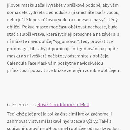
jílovou masku začali vyrábět v práškové podobě, aby vám
doma déle vydržela. Jednoduše si jí smícháte buď s vodou,
nebo ještě lépe s růžovou vodou a nanesete na vyčistěný
obličej. Pokud masce moc času obětovat nechcete, bude
stačit slabší vrstva, která rychleji proschne a na závěr si s
ní můžete navíc obličej “vygumovat”, tedy provést tzv.
gommage, čili tahy připomínajícími gumování na papíře
masku a s ní veškeré nečistoty odstraníte z obličeje.
Calendula Face Mask vám poskytne navíc skvělou
příležitostí pobavit své blízké zeleným zombie obličejem.
6. Esence – s
Rose Conditioning Mist
Teď když pleť prošla tolika čistícími kroky, začneme jí
zahrnovat vrstvami laskavé hydratace a výživy. Také si
současně upravíme pH po umytí obličeje od masky vodou.