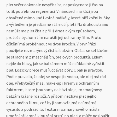
pleť večer dokonale nevyčistíte, neposkytnete jí čas na
tolik potřebnou regeneraci. V nánosech na kůži jsou
obsažené mimo jiné i volné radikály, které ničí kožní buňky
a výsledkem je předčasné stárnutí pleti. Na druhou stranu
nemůžeme pleť čistit příliš drastickým způsobem,
protože bychom tím narušili její ochranný film. Proto
čištění má proběhnout ve dvou krocích. V první fázi
použijete rozmarýnový čistící balzám. Občas se setkávám
se strachem z mastnějších, olejových produktů. Lidem
nejde do hlavy, jak se balzámem může důkladně vyčistit
pleť. Logicky přece musí ucpávat póry. Opak je pravdou.
Podle pravidla, že olej se nespojí s vodou, ale olej má rád
olej. Přebytečný maz, make-up i krémy s ochranným
faktorem, které jsou samy na bázi oleje, rozmarýnový
balzám krásně rozloží. A přitom nezbaví pleť jejího
ochranného filmu, což by jí samozřejmě neúměrně
vysušilo a podráždilo. Textura rozmarýnového másla
umožní příjemné klouzání prstů po pleti a může posloužit