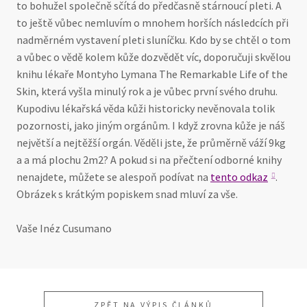
to bohužel společně sčítá do předčasně stárnoucí pleti. A
to ještě vůbec nemluvím o mnohem horších následcích při
nadměrném vystavení pleti sluníčku. Kdo by se chtěl o tom
a vůbec o vědě kolem kůže dozvědět víc, doporučuji skvělou
knihu lékaře Montyho Lymana The Remarkable Life of the
Skin, která vyšla minulý rok a je vůbec první svého druhu.
Kupodivu lékařská věda kůži historicky nevěnovala tolik
pozornosti, jako jiným orgánům. I když zrovna kůže je náš
největší a nejtěžší orgán. Věděli jste, že průměrně váží 9kg
a a má plochu 2m2? A pokud si na přečtení odborné knihy
nenajdete, můžete se alespoň podívat na
tento odkaz
.
Obrázek s krátkým popiskem snad mluví za vše.
Vaše Inéz Cusumano
ZPĚT NA VÝPIS ČLÁNKŮ