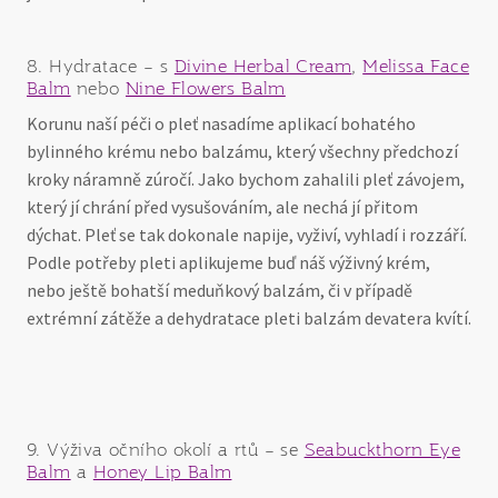
8. Hydratace – s
Divine Herbal Cream
,
Melissa Face
Balm
nebo
Nine Flowers Balm
Korunu naší péči o pleť nasadíme aplikací bohatého
bylinného krému nebo balzámu, který všechny předchozí
kroky náramně zúročí. Jako bychom zahalili pleť závojem,
který jí chrání před vysušováním, ale nechá jí přitom
dýchat. Pleť se tak dokonale napije, vyživí, vyhladí i rozzáří.
Podle potřeby pleti aplikujeme buď náš výživný krém,
nebo ještě bohatší meduňkový balzám, či v případě
extrémní zátěže a dehydratace pleti balzám devatera kvítí.
9. Výživa očního okolí a rtů – se
Seabuckthorn Eye
Balm
a
Honey Lip Balm