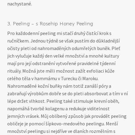
nachystané.
3. Peeling – s Rosehip Honey Peeling
Pro každodenní peeling mi stačí druhý čistící krok s
ručníčkem. Jednou týdně se však pustím do důkladnější
očisty pleti od nahromaděných odumřelých buněk. Pleť
jich vylučuje každý den velké množství a mnohé kultury
mají pro její odstranění vytvořené pravidelné týdenní
rituály. Možná jste měli možnost zažít exfoliaci kůže
celého těla v hammámu v Turecku či Maroku.
Nahromaděné kožní buňky nám totiž zanáší póry a
zabraňují výrobkům dobře se do pleti absorbovat a tím v ní
lépe držet vlhkost. Peeling také stimuluje krevní oběh,
napomáhá tvorbě kolagenu a redukuje viditelnost
jemných vrásek. Můj oblíbený způsob jak provádět peeling
obličeje je pomocí šípkovo-medového peelingu. Menší
množství peelingu si nejdříve ve dlaních rozmělním s