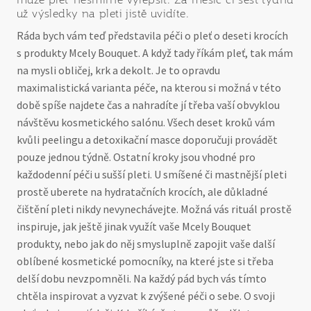
už výsledky na pleti jistě uvidíte.
Ráda bych vám teď představila péči o pleť o deseti krocích
s produkty Mcely Bouquet. A když tady říkám pleť, tak mám
na mysli obličej, krk a dekolt. Je to opravdu
maximalistická varianta péče, na kterou si možná v této
době spíše najdete čas a nahradíte jí třeba vaší obvyklou
návštěvu kosmetického salónu. Všech deset kroků vám
kvůli peelingu a detoxikační masce doporučuji provádět
pouze jednou týdně. Ostatní kroky jsou vhodné pro
každodenní péči u sušší pleti. U smíšené či mastnější pleti
prostě uberete na hydratačních krocích, ale důkladné
čištění pleti nikdy nevynechávejte. Možná vás rituál prostě
inspiruje, jak ještě jinak využít vaše Mcely Bouquet
produkty, nebo jak do něj smysluplně zapojit vaše další
oblíbené kosmetické pomocníky, na které jste si třeba
delší dobu nevzpomněli. Na každý pád bych vás tímto
chtěla inspirovat a vyzvat k zvýšené péči o sebe. O svoji