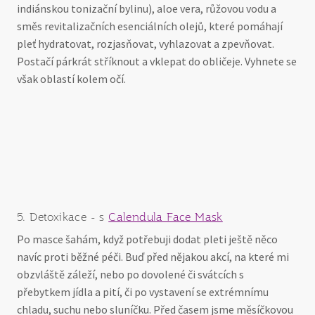
indiánskou tonizační bylinu), aloe vera, růžovou vodu a
směs revitalizačních esenciálních olejů, které pomáhají
pleť hydratovat, rozjasňovat, vyhlazovat a zpevňovat.
Postačí párkrát stříknout a vklepat do obličeje. Vyhnete se
však oblastí kolem očí.
5. Detoxikace - s
Calendula Face Mask
Po masce šahám, když potřebuji dodat pleti ještě něco
navíc proti běžné péči. Buď před nějakou akcí, na které mi
obzvláště záleží, nebo po dovolené či svátcích s
přebytkem jídla a pití, či po vystavení se extrémnímu
chladu, suchu nebo sluníčku. Před časem jsme měsíčkovou