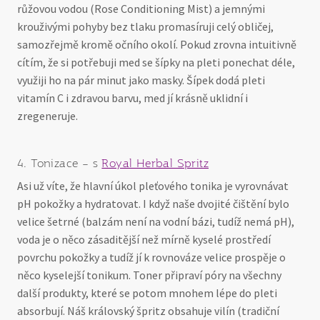
růžovou vodou (Rose Conditioning Mist) a jemnými
krouživými pohyby bez tlaku promasíruji celý obličej,
samozřejmě kromě očního okolí. Pokud zrovna intuitivně
cítím, že si potřebuji med se šípky na pleti ponechat déle,
využiji ho na pár minut jako masky. Šípek dodá pleti
vitamín C i zdravou barvu, med jí krásně uklidní i
zregeneruje.
4. Tonizace – s
Royal Herbal Spritz
Asi už víte, že hlavní úkol pleťového tonika je vyrovnávat
pH pokožky a hydratovat. I když naše dvojité čištění bylo
velice šetrné (balzám není na vodní bázi, tudíž nemá pH),
voda je o něco zásaditější než mírně kyselé prostředí
povrchu pokožky a tudíž jí k rovnováze velice prospěje o
něco kyselejší tonikum. Toner připraví póry na všechny
další produkty, které se potom mnohem lépe do pleti
absorbují. Náš královský špritz obsahuje vilín (tradiční