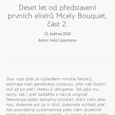
Deset let od představení
prvních elixírů Mcely Bouquet,
část 2.
11. května 2020
Autor: Inéz Cusumano
Stav naší pleti je výsledkem mnoha faktorů,
počínaje naší genetickou výbavou, přes náš životní
styl až po péči, kterou jí věnujeme. Tak jako my
samy, tak i pleť každého z nás je originál.
Neexistuje jeden zázračný produkt, který nám přes
noc, dokonce ani za 14 dnů, dokonale vyhladí pleť.
Ale pravidelná systematická péče nám skutečně
může pleť nesmírně vylepšit. Za měsíc či šest týdnů