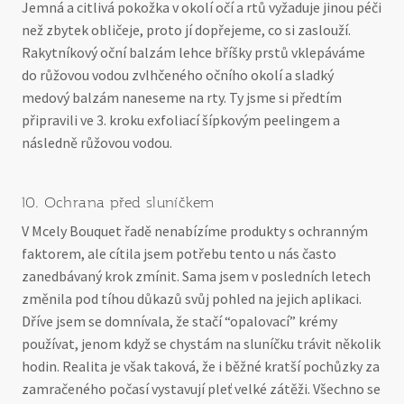
Jemná a citlivá pokožka v okolí očí a rtů vyžaduje jinou péči
než zbytek obličeje, proto jí dopřejeme, co si zaslouží.
Rakytníkový oční balzám lehce bříšky prstů vklepáváme
do růžovou vodou zvlhčeného očního okolí a sladký
medový balzám naneseme na rty. Ty jsme si předtím
připravili ve 3. kroku exfoliací šípkovým peelingem a
následně růžovou vodou.
10. Ochrana před sluníčkem
V Mcely Bouquet řadě nenabízíme produkty s ochranným
faktorem, ale cítila jsem potřebu tento u nás často
zanedbávaný krok zmínit. Sama jsem v posledních letech
změnila pod tíhou důkazů svůj pohled na jejich aplikaci.
Dříve jsem se domnívala, že stačí “opalovací” krémy
používat, jenom když se chystám na sluníčku trávit několik
hodin. Realita je však taková, že i běžné kratší pochůzky za
zamračeného počasí vystavují pleť velké zátěži. Všechno se