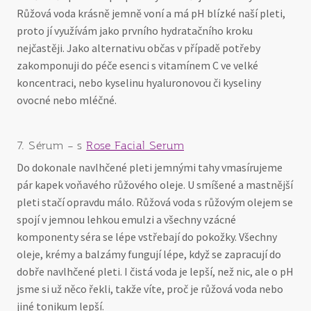
Růžová voda krásně jemně voní a má pH blízké naší pleti,
proto jí využívám jako prvního hydratačního kroku
nejčastěji. Jako alternativu občas v případě potřeby
zakomponuji do péče esenci s vitamínem C ve velké
koncentraci, nebo kyselinu hyaluronovou či kyseliny
ovocné nebo mléčné.
7. Sérum – s
Rose Facial Serum
Do dokonale navlhčené pleti jemnými tahy vmasírujeme
pár kapek voňavého růžového oleje. U smíšené a mastnější
pleti stačí opravdu málo. Růžová voda s růžovým olejem se
spojí v jemnou lehkou emulzi a všechny vzácné
komponenty séra se lépe vstřebají do pokožky. Všechny
oleje, krémy a balzámy fungují lépe, když se zapracují do
dobře navlhčené pleti. I čistá voda je lepší, než nic, ale o pH
jsme si už něco řekli, takže víte, proč je růžová voda nebo
jiné tonikum lepší.