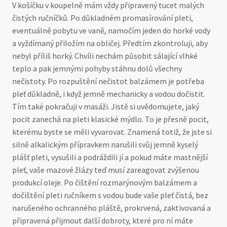
V košíčku v koupelně mám vždy připravený tucet malých
čistých ručníčků. Po důkladném promasírování pleti,
eventuálně pobytu ve vaně, namočím jeden do horké vody
a vyždímaný přiložím na obličej. Předtím zkontroluji, aby
nebyl příliš horký. Chvíli nechám působit sálající vlhké
teplo a pak jemnými pohyby stáhnu dolů všechny
nečistoty. Po rozpuštění nečistot balzámem je potřeba
pleť důkladně, i když jemně mechanicky a vodou dočistit.
Tím také pokračuji v masáži. Jistě si uvědomujete, jaký
pocit zanechá na pleti klasické mýdlo. To je přesně pocit,
kterému byste se měli vyvarovat. Znamená totiž, že jste si
silně alkalickým přípravkem narušili svůj jemně kyselý
plášť pleti, vysušili a podráždili jí a pokud máte mastnější
pleť, vaše mazové žlázy teď musí zareagovat zvýšenou
produkcí oleje. Po čištění rozmarýnovým balzámem a
dočištění pleti ručníkem s vodou bude vaše pleť čistá, bez
narušeného ochranného pláště, prokrvená, zaktivovaná a
připravená přijmout další dobroty, které pro ní máte