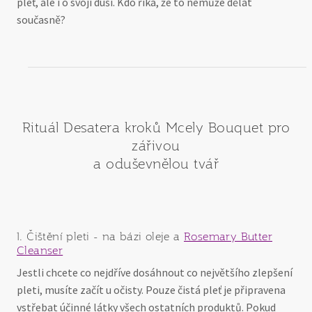
pleť, ale i o svojí duši. Kdo říká, že to nemůže dělat
současně?
Rituál Desatera kroků Mcely Bouquet pro
zářivou
a oduševnělou tvář
1. Čištění pleti - na bázi oleje a
Rosemary Butter
Cleanser
Jestli chcete co nejdříve dosáhnout co největšího zlepšení
pleti, musíte začít u očisty. Pouze čistá pleť je připravena
vstřebat účinné látky všech ostatních produktů. Pokud