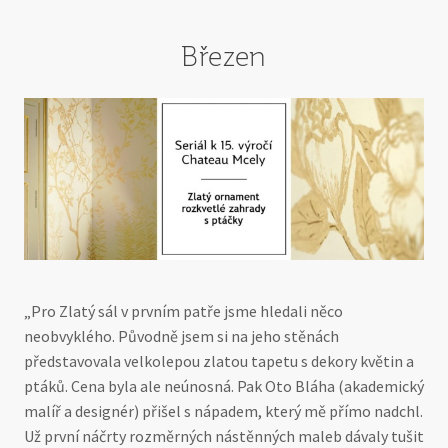
Březen
„Pro Zlatý sál v prvním patře jsme hledali něco
neobvyklého. Původně jsem si na jeho stěnách
představovala velkolepou zlatou tapetu s dekory květin a
ptáků. Cena byla ale neúnosná. Pak Oto Bláha (akademický
malíř a designér) přišel s nápadem, který mě přímo nadchl.
Už první náčrty rozměrných nástěnných maleb dávaly tušit