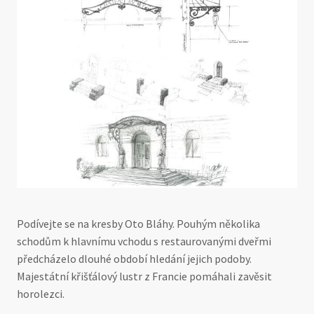
Podívejte se na kresby Oto Bláhy. Pouhým několika
schodům k hlavnímu vchodu s restaurovanými dveřmi
předcházelo dlouhé období hledání jejich podoby.
Majestátní křišťálový lustr z Francie pomáhali zavěsit
horolezci.