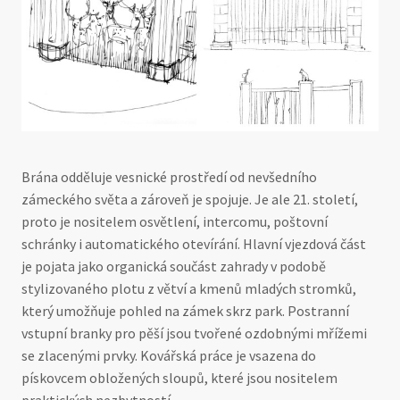
Brána odděluje vesnické prostředí od nevšedního
zámeckého světa a zároveň je spojuje. Je ale 21. století,
proto je nositelem osvětlení, intercomu, poštovní
schránky i automatického otevírání. Hlavní vjezdová část
je pojata jako organická součást zahrady v podobě
stylizovaného plotu z větví a kmenů mladých stromků,
který umožňuje pohled na zámek skrz park. Postranní
vstupní branky pro pěší jsou tvořené ozdobnými mřížemi
se zlacenými prvky. Kovářská práce je vsazena do
pískovcem obložených sloupů, které jsou nositelem
praktických nezbytností.