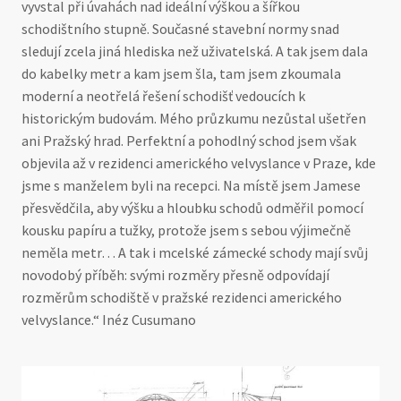
vyvstal při úvahách nad ideální výškou a šířkou
schodištního stupně. Současné stavební normy snad
sledují zcela jiná hlediska než uživatelská. A tak jsem dala
do kabelky metr a kam jsem šla, tam jsem zkoumala
moderní a neotřelá řešení schodišť vedoucích k
historickým budovám. Mého průzkumu nezůstal ušetřen
ani Pražský hrad. Perfektní a pohodlný schod jsem však
objevila až v rezidenci amerického velvyslance v Praze, kde
jsme s manželem byli na recepci. Na místě jsem Jamese
přesvědčila, aby výšku a hloubku schodů odměřil pomocí
kousku papíru a tužky, protože jsem s sebou výjimečně
neměla metr… A tak i mcelské zámecké schody mají svůj
novodobý příběh: svými rozměry přesně odpovídají
rozměrům schodiště v pražské rezidenci amerického
velvyslance.“ Inéz Cusumano