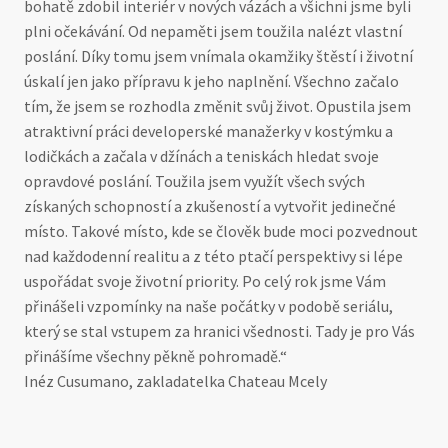
bohatě zdobil interiér v nových vázách a všichni jsme byli
plni očekávání. Od nepaměti jsem toužila nalézt vlastní
poslání. Díky tomu jsem vnímala okamžiky štěstí i životní
úskalí jen jako přípravu k jeho naplnění. Všechno začalo
tím, že jsem se rozhodla změnit svůj život. Opustila jsem
atraktivní práci developerské manažerky v kostýmku a
lodičkách a začala v džínách a teniskách hledat svoje
opravdové poslání. Toužila jsem využít všech svých
získaných schopností a zkušeností a vytvořit jedinečné
místo. Takové místo, kde se člověk bude moci pozvednout
nad každodenní realitu a z této ptačí perspektivy si lépe
uspořádat svoje životní priority. Po celý rok jsme Vám
přinášeli vzpomínky na naše počátky v podobě seriálu,
který se stal vstupem za hranici všednosti. Tady je pro Vás
přinášíme všechny pěkně pohromadě.“
Inéz Cusumano, zakladatelka Chateau Mcely