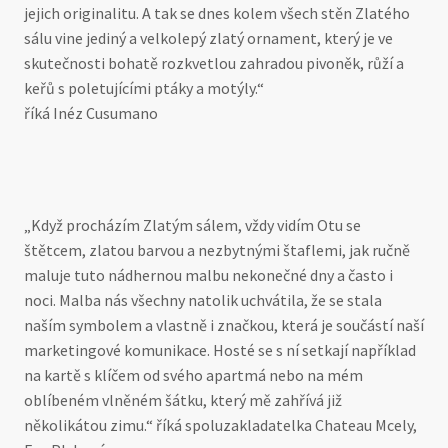
jejich originalitu. A tak se dnes kolem všech stěn Zlatého
sálu vine jediný a velkolepý zlatý ornament, který je ve
skutečnosti bohatě rozkvetlou zahradou pivoněk, růží a
keřů s poletujícími ptáky a motýly.“
říká Inéz Cusumano
„Když procházím Zlatým sálem, vždy vidím Otu se
štětcem, zlatou barvou a nezbytnými štaflemi, jak ručně
maluje tuto nádhernou malbu nekonečné dny a často i
noci. Malba nás všechny natolik uchvátila, že se stala
naším symbolem a vlastně i značkou, která je součástí naší
marketingové komunikace. Hosté se s ní setkají například
na kartě s klíčem od svého apartmá nebo na mém
oblíbeném vlněném šátku, který mě zahřívá již
několikátou zimu.“ říká spoluzakladatelka Chateau Mcely,