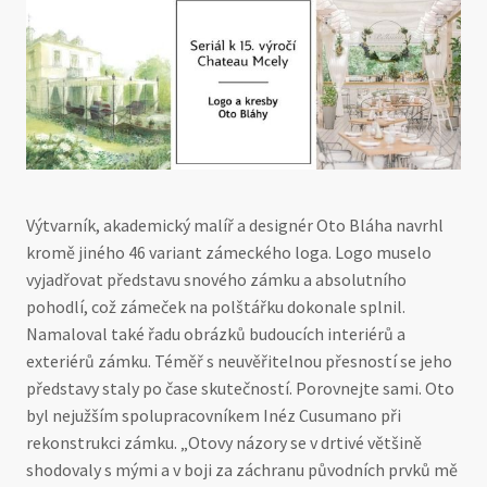
Výtvarník, akademický malíř a designér Oto Bláha navrhl
kromě jiného 46 variant zámeckého loga. Logo muselo
vyjadřovat představu snového zámku a absolutního
pohodlí, což zámeček na polštářku dokonale splnil.
Namaloval také řadu obrázků budoucích interiérů a
exteriérů zámku. Téměř s neuvěřitelnou přesností se jeho
představy staly po čase skutečností. Porovnejte sami. Oto
byl nejužším spolupracovníkem Inéz Cusumano při
rekonstrukci zámku. „Otovy názory se v drtivé většině
shodovaly s mými a v boji za záchranu původních prvků mě