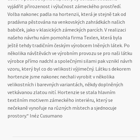
vyjádřit přirozenost i výlučnost zámeckého prostředí.
Volba nakonec padla na hortenzii, která je stejně tak od
pradávna pěstována na venkovských zahrádkách našich
babiček, jako v klasických zámeckých parcích. V realizaci
našeho návrhu nám pomohla firma Texlen, která byla
ještě tehdy tradičním českým výrobcem lněných látek. Po
několika návštěvách ve výrobním provozu se pro naši látku
výrobce přímo nadchl a společnými silami pak vznikl návrh
vzoru, který byl co do velikosti výjimečný. Látku s dekorem
hortenzie jsme nakonec nechali vyrobit v několika
velikostních i barevných variantách, někdy doplněných
vetkávanou zlatou nití. Hortenzie se stala hlavním
textilním motivem zámeckého interiéru, který se
nečekaně vynořuje na různých místech a sjednocuje
prostory.“ Inéz Cusumano