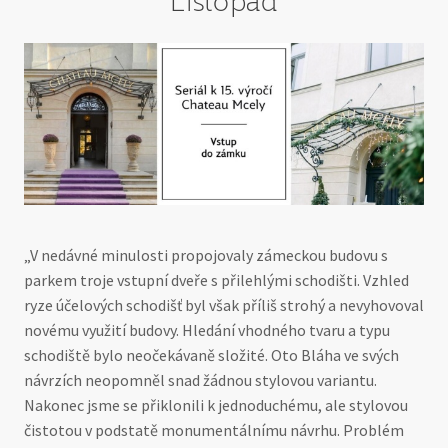
Listopad
„V nedávné minulosti propojovaly zámeckou budovu s
parkem troje vstupní dveře s přilehlými schodišti. Vzhled
ryze účelových schodišť byl však příliš strohý a nevyhovoval
novému využití budovy. Hledání vhodného tvaru a typu
schodiště bylo neočekávaně složité. Oto Bláha ve svých
návrzích neopomněl snad žádnou stylovou variantu.
Nakonec jsme se přiklonili k jednoduchému, ale stylovou
čistotou v podstatě monumentálnímu návrhu. Problém