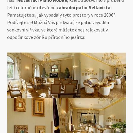
naši
restauraci Piano Nobile
, kterou dotvořilo v průběhu
let i celoročně otevřené
zahradní patio Bellavista
.
Pamatujete si, jak vypadaly tyto prostory v roce 2006?
Podívejte se! Možná Vás překvapí, že patiu vévodila
venkovní vířivka, ve které můžete dnes relaxovat v
odpočinkové zóně u přírodního jezírka.