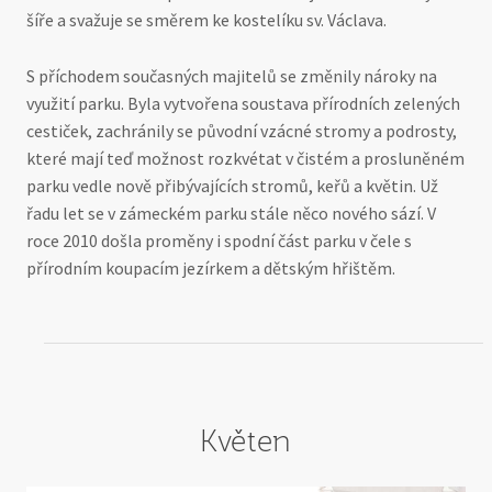
šíře a svažuje se směrem ke kostelíku sv. Václava.
S příchodem současných majitelů se změnily nároky na
využití parku. Byla vytvořena soustava přírodních zelených
cestiček, zachránily se původní vzácné stromy a podrosty,
které mají teď možnost rozkvétat v čistém a prosluněném
parku vedle nově přibývajících stromů, keřů a květin. Už
řadu let se v zámeckém parku stále něco nového sází. V
roce 2010 došla proměny i spodní část parku v čele s
přírodním koupacím jezírkem a dětským hřištěm.
Květen