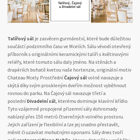
Talířový sál
je zasvěcen gurmánství, které bude důležitou
součástí podzimního času ve Mcelích. Sálu vévodí otevřený
příborník s originálními keramickými talíři s květinovými
reliéfy, které tomuto sálu daly jméno. Na stěnách a
drapériích bohatě kvetou naše hortenzie, originální motiv
Chateau Mcely. Prostřední
Čajový sál
volně navazuje a
skýtá díky svým proskleným dveřím možnost vyběhnout
rovnou do parku. Na Čajový sál navazuje třetí a
poslední
Divadelní sál
, kterému dominuje klavírní křídlo.
Tyto vzájemně propojené přizemní sály dohromady
nabízejí přes 150 metrů čtverečných volného prostoru.
Jejich zařízení je flexibilní a lze jej snadno přestavět,
měnit či uzavírat mohutnými oponami. Sály dnes tvoří