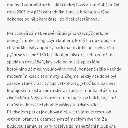
obnovili zahradní architekti Ondřej Fous a Jan Mališka. Od
roku 2006 je v péči zahradníka Jana Ulbricha, který se
dokonce po nějakém čase i do Mcel přestěhoval.
Park chová zámek ve své náruči jako vzácný šperk. Je
energií zámku, magickým kruhem, který ho obklopuje a
chrání. Mcelský anglický park má rozlohu pět hektarů a
pyšní se více než 150 let dlouhou historií. Jeho založení
spadá do roku 1840, kdy bylo na místě zpustlého
barokního zámku, vybudováno nové, honosné sídlo v tehdy
moderním klasicistním stylu. Zřejmě někdy v té době byl
zasazen také vrásčitý dub velkokvětý, jehož koruna dnes
kraluje všem ostatním a skýtá útočiště mnoha ptákům a
živočichům. Nejstarším stromem parku je buk letní, jenž
narůstal do své úctyhodné výšky plná dvě století.
Předvojem parku je dubová alej, která lemuje cestu od
vstupní brány až k samotným zámeckým dveřím. Za
budovou zámku se park rozlévá do majestátní hloubky a