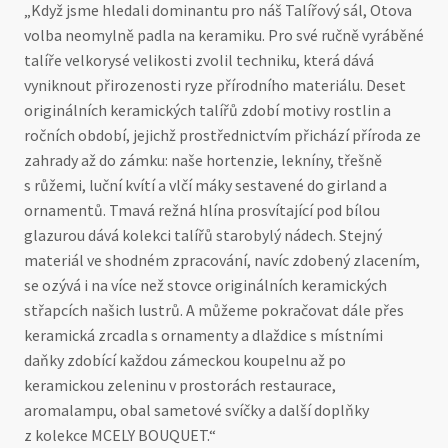
„Když jsme hledali dominantu pro náš Talířový sál, Otova
volba neomylně padla na keramiku. Pro své ručně vyráběné
talíře velkorysé velikosti zvolil techniku, která dává
vyniknout přirozenosti ryze přírodního materiálu. Deset
originálních keramických talířů zdobí motivy rostlin a
ročních období, jejichž prostřednictvím přichází příroda ze
zahrady až do zámku: naše hortenzie, lekníny, třešně
s růžemi, luční kvítí a vlčí máky sestavené do girland a
ornamentů. Tmavá režná hlína prosvítající pod bílou
glazurou dává kolekci talířů starobylý nádech. Stejný
materiál ve shodném zpracování, navíc zdobený zlacením,
se ozývá i na více než stovce originálních keramických
střapcích našich lustrů. A můžeme pokračovat dále přes
keramická zrcadla s ornamenty a dlaždice s místními
daňky zdobící každou zámeckou koupelnu až po
keramickou zeleninu v prostorách restaurace,
aromalampu, obal sametové svíčky a další doplňky
z kolekce MCELY BOUQUET.“