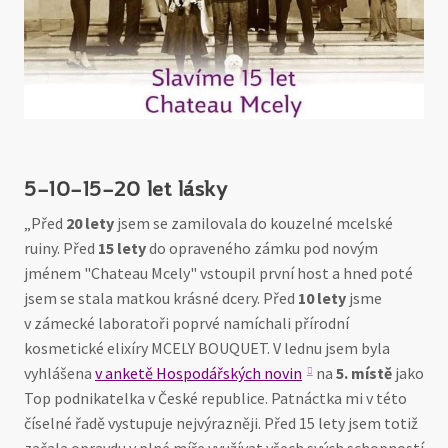
5–10–15–20 let lásky
„Před
20 lety
jsem se zamilovala do kouzelné mcelské
ruiny. Před
15 lety
do opraveného zámku pod novým
jménem "Chateau Mcely" vstoupil první host a hned poté
jsem se stala matkou krásné dcery. Před
10 lety
jsme
v zámecké laboratoři poprvé namíchali přírodní
kosmetické elixíry MCELY BOUQUET. V lednu jsem byla
vyhlášena
v anketě Hospodářských novin
na
5. místě
jako
Top podnikatelka v České republice. Patnáctka mi v této
číselné řadě vystupuje nejvýrazněji. Před 15 lety jsem totiž
začala opravdu v plné míře využívat všech svých schopností