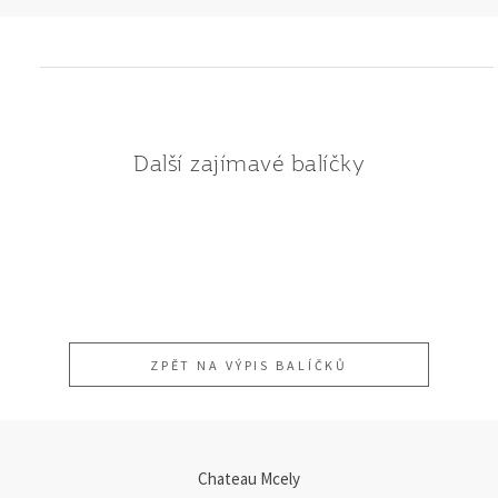
Další zajímavé balíčky
Mcelský elixír lásky
All Inclusive balíček
Hýčkání pro Sybarity
ZPĚT NA VÝPIS BALÍČKŮ
Chateau Mcely