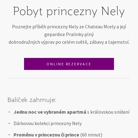
Pobyt princezny Nely
Poznejte příběh princezny Nely ze Chateau Mcely a její
gepardice Pralinky plný
dobrodružných výprav po celém světě, zábavy a tajemství.
ONLINE REZERVACE
Balíček zahrnuje:
Jednu noc ve vybraném apartmá
s královskou snídaní
Dárkovou kolekci princezny Nely
Proměnu v princeznu či prince
(60 minut)