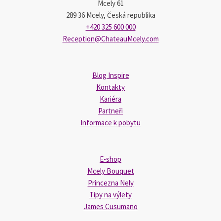
Mcely 61
289 36 Mcely, Česká republika
+420 325 600 000
Reception@ChateauMcely.com
Blog Inspire
Kontakty
Kariéra
Partneři
Informace k pobytu
E-shop
Mcely Bouquet
Princezna Nely
Tipy na výlety
James Cusumano