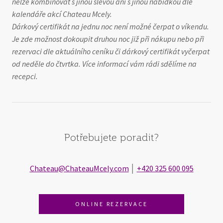
nelze kombinovat s jinou slevou ani s jinou nabídkou dle
kalendáře akcí Chateau Mcely.
Dárkový certifikát na jednu noc není možné čerpat o víkendu.
Je zde možnost dokoupit druhou noc již při nákupu nebo při
rezervaci dle aktuálního ceníku či dárkový certifikát vyčerpat
od neděle do čtvrtka. Více informací vám rádi sdělíme na
recepci.
Potřebujete poradit?
Chateau@ChateauMcely.com
│
+420 325 600 095
ONLINE REZERVACE