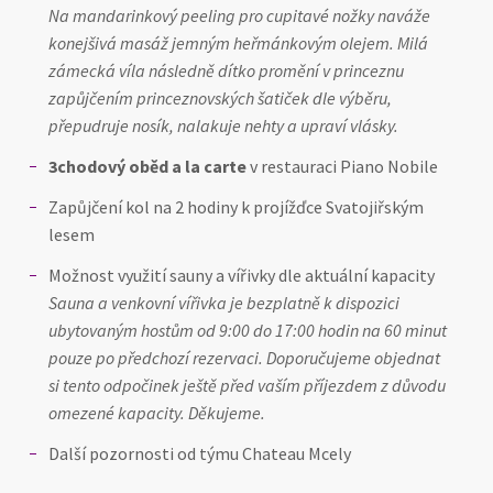
Na mandarinkový peeling pro cupitavé nožky naváže
konejšivá masáž jemným heřmánkovým olejem. Milá
zámecká víla následně dítko promění v princeznu
zapůjčením princeznovských šatiček dle výběru,
přepudruje nosík, nalakuje nehty a upraví vlásky.
3chodový oběd a la carte
v restauraci Piano Nobile
Zapůjčení kol na 2 hodiny k projížďce Svatojiřským
lesem
Možnost využití sauny a vířivky dle aktuální kapacity
Sauna a venkovní vířivka je bezplatně k dispozici
ubytovaným hostům od 9:00 do 17:00 hodin na 60 minut
pouze po předchozí rezervaci. Doporučujeme objednat
si tento odpočinek ještě před vaším příjezdem z důvodu
omezené kapacity. Děkujeme.
Další pozornosti od týmu Chateau Mcely